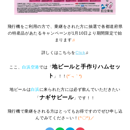
飛行機をご利用の方で、乗継をされた方に抽選で各都道府県
の特産品があたるキャンペーンが1月10日より期間限定で始
まります
♫
詳しくはこちらを
Click
♫
地ビールと手作りハムセッ
ここ、
白浜空港
では「
ト
」！！
(*´﹃｀*)
地ビールは
白浜
に来られた方には必ず飲んでいただきたい
ナギサビール
「
」です！！
飛行機で乗継をされる方はとってもお得ですのでぜひ申し込
んでみてくださ～い！
(^〇^)／