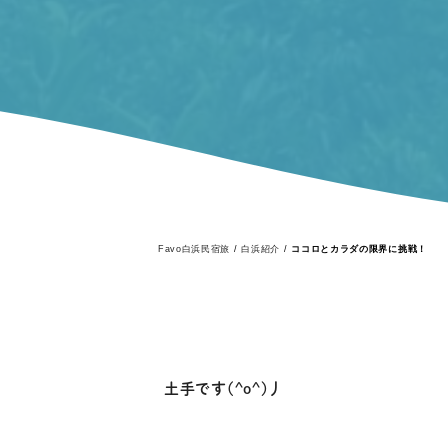
Favo白浜民宿旅
/
白浜紹介
/
ココロとカラダの限界に挑戦！
土手です(^o^)丿