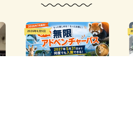
2026年6月5日
2
白浜紹介
【2026年7月22日更新】「もっと無限
アドベンチャーパ…
アドベンチャーワールドで大好評だった「無限アドベン
チャーパス」が、さらにパワーア […]