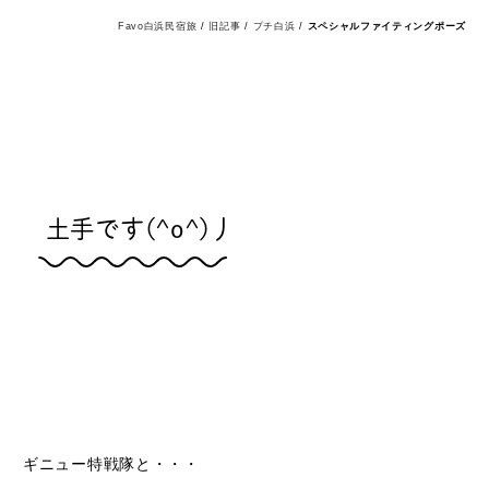
Favo白浜民宿旅
/
旧記事
/
プチ白浜
/
スペシャルファイティングポーズ
土手です(^o^)丿
ギニュー特戦隊と・・・