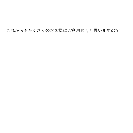
これからもたくさんのお客様にご利用頂くと思いますので
ここに泊まって良かった！白浜きて良かった～！と思って頂
ける様
精一杯おもてなしさせて頂きます～！
(^0^)(^0^)(^0^)