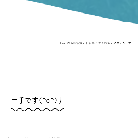
Favo白浜民宿旅
/
旧記事
/
プチ白浜
/
ミニオンって
土手です(^o^)丿