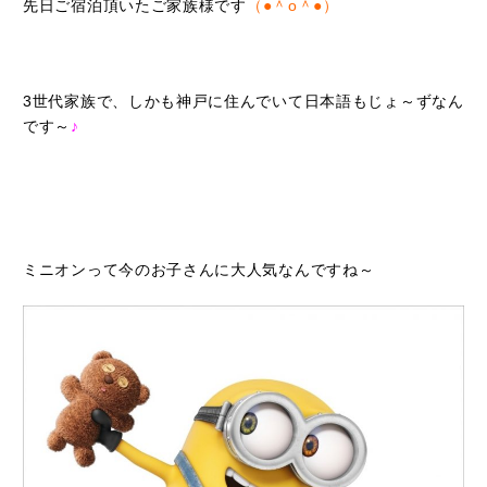
先日ご宿泊頂いたご家族様です
（●＾o＾●）
3世代家族で、しかも神戸に住んでいて日本語もじょ～ずなん
です～
♪
ミニオンって今のお子さんに大人気なんですね～