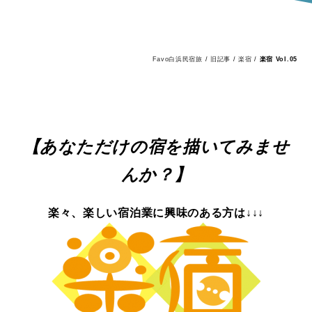
Favo白浜民宿旅
/
旧記事
/
楽宿
/
楽宿 Vol.05
【あなただけの宿を描いてみませ
んか？】
楽々、楽しい宿泊業に興味のある方は↓↓↓