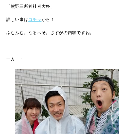
「熊野三所神社例大祭」
詳しい事は
コチラ
から！
ふむふむ。なるへそ。さすがの内容ですね。
一方・・・