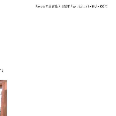
Favo白浜民宿旅
/
旧記事
/
かりゆし
/
I・KU・KO♡
♪