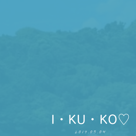
I・KU・KO♡