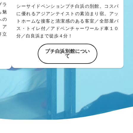
プラ
シーサイドペンションプチ白浜の別館。コスパ
も魅
に優れるアジアンテイストの素泊まり宿。アッ
への
トホームな接客と清潔感のある客室／全部屋バ
、ア
ス・トイレ付／アドベンチャーワールド車１０
好立
分／白良浜まで徒歩４分！
プチ白浜別館につい
て