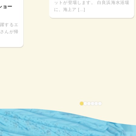
ットが登場します。 白良浜海水浴場
ショー
に、海上ア […]
躍するエ
さんが帰