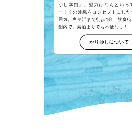
ゆし本館」。魅力はなんといっ
一！？の沖縄をコンセプトにした
囲気。白良浜まで徒歩4分、飲食
圏内で、素泊まりでも不便なし！
かりゆしについて