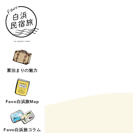
by regista resort
素泊まりの魅力
Favo白浜旅Map
Favo白浜旅コラム