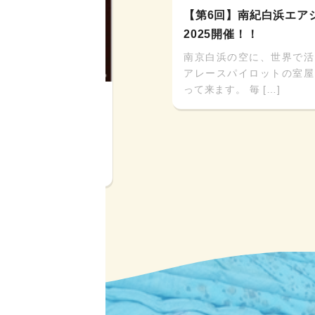
【第6回】南紀白浜エア
2025開催！！
南京白浜の空に、世界で活
アレースパイロットの室屋
って来ます。 毎 […]
フェスタ2025】
！とまで言われる台湾
観光の人気スポットで
[…]