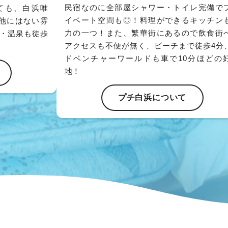
民宿なのに全部屋シャワー・トイレ完備で
ても、白浜唯
イベート空間も◎！料理ができるキッチン
他にはない雰
力の一つ！また、繁華街にあるので飲食街
街・温泉も徒歩
アクセスも不便が無く、ビーチまで徒歩4分
ドベンチャーワールドも車で10分ほどの
地！
プチ白浜について