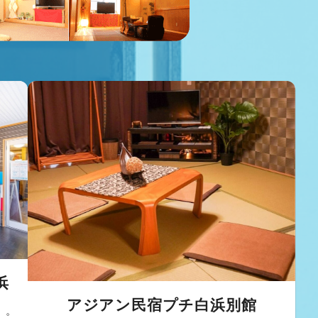
浜
アジアン民宿プチ白浜別館
」。