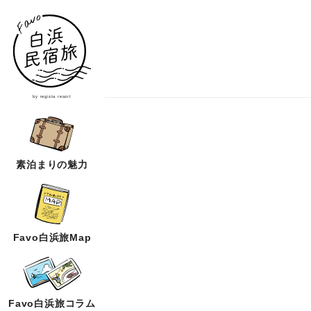
by regista resort
素泊まりの魅力
Favo白浜旅Map
Favo白浜旅コラム