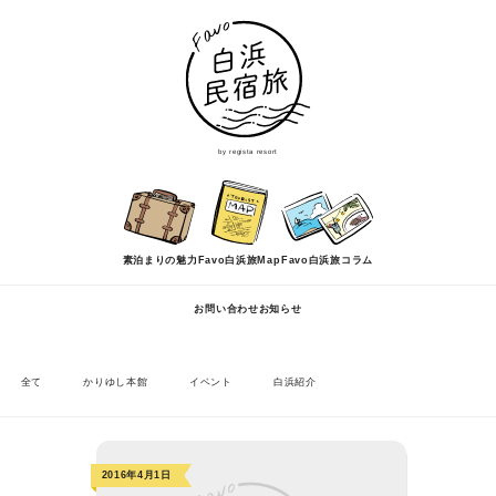
by regista resort
素泊まりの魅力
Favo白浜旅Map
Favo白浜旅コラム
お問い合わせ
お知らせ
全て
かりゆし本館
イベント
白浜紹介
2016年4月1日