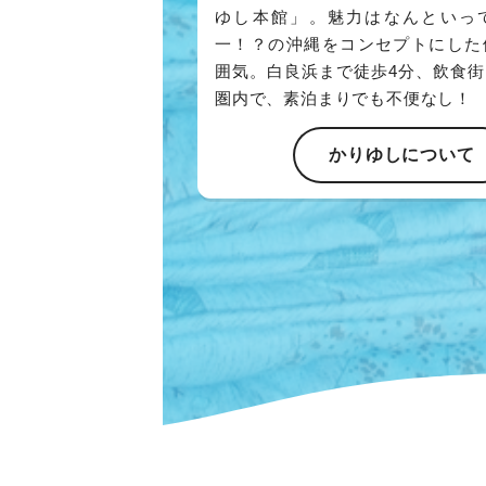
ゆし本館」。魅力はなんといっ
一！？の沖縄をコンセプトにした
囲気。白良浜まで徒歩4分、飲食
圏内で、素泊まりでも不便なし！
かりゆしについて