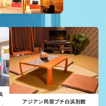
浜
アジアン民宿プチ白浜別館
」。