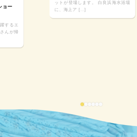
ットが登場します。 白良浜海水浴場
ショー
に、海上ア […]
躍するエ
さんが帰