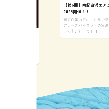
【第6回】南紀白浜エア
2025開催！！
南京白浜の空に、世界で活
アレースパイロットの室屋
って来ます。 毎 […]
フェスタ2025】
！とまで言われる台湾
観光の人気スポットで
[…]