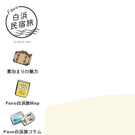
by regista resort
素泊まりの魅力
Favo白浜旅Map
Favo白浜旅コラム