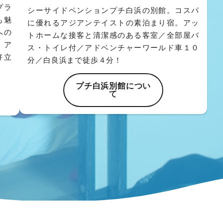
プラ
シーサイドペンションプチ白浜の別館。コスパ
も魅
に優れるアジアンテイストの素泊まり宿。アッ
への
トホームな接客と清潔感のある客室／全部屋バ
、ア
ス・トイレ付／アドベンチャーワールド車１０
好立
分／白良浜まで徒歩４分！
プチ白浜別館につい
て