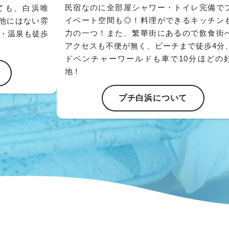
民宿なのに全部屋シャワー・トイレ完備で
ても、白浜唯
イベート空間も◎！料理ができるキッチン
他にはない雰
力の一つ！また、繁華街にあるので飲食街
街・温泉も徒歩
アクセスも不便が無く、ビーチまで徒歩4分
ドベンチャーワールドも車で10分ほどの
地！
プチ白浜について