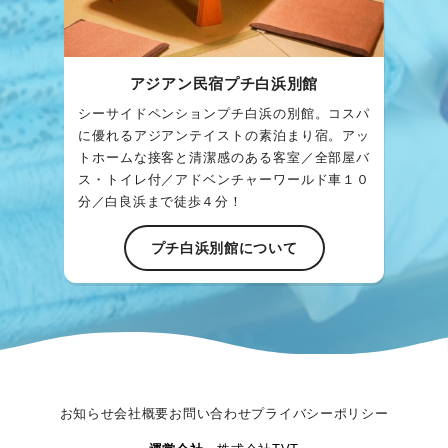
アジアン民宿プチ白浜別館
シーサイドペンションプチ白浜の別館。コスパ
に優れるアジアンテイストの素泊まり宿。アッ
トホームな接客と清潔感のある客室／全部屋バ
ス・トイレ付／アドベンチャーワールド車１０
分／白良浜まで徒歩４分！
プチ白浜別館について
お知らせ
会社概要
お問い合わせ
プライバシーポリシー