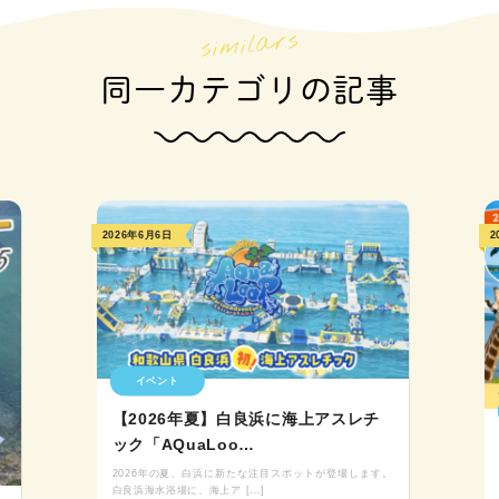
同一カテゴリの記事
2026年6月6日
2
イベント
【2026年夏】白良浜に海上アスレチ
ック「AQuaLoo…
2026年の夏、白浜に新たな注目スポットが登場します。
白良浜海水浴場に、海上ア […]